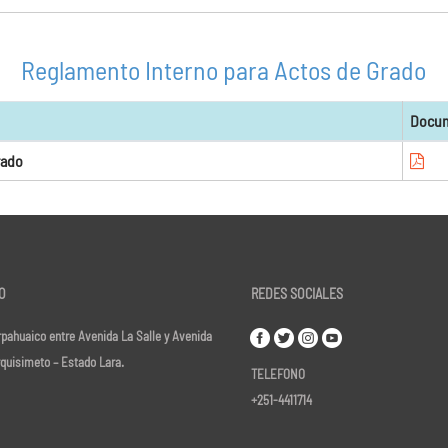
Reglamento Interno para Actos de Grado
Docu
rado
O
REDES SOCIALES
pahuaico entre Avenida La Salle y Avenida
rquisimeto – Estado Lara.
TELEFONO
+251-4411714