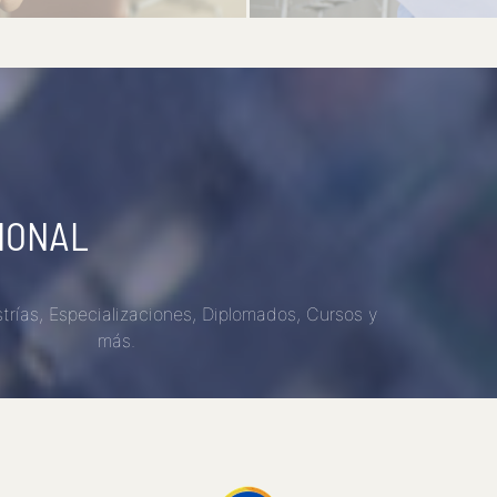
IONAL
rías, Especializaciones, Diplomados, Cursos y
más.