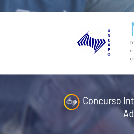
f
s
c
Concurso Int
Ad