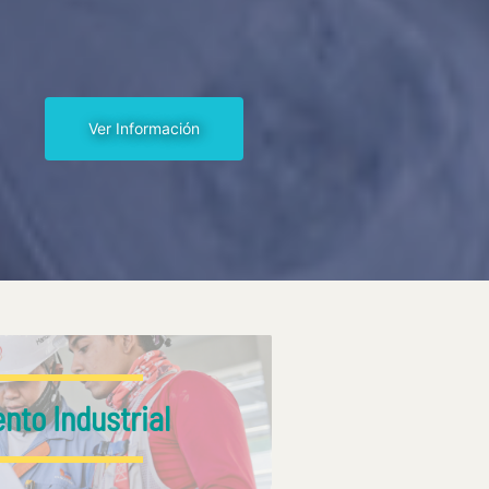
Ver Información
nto Industrial