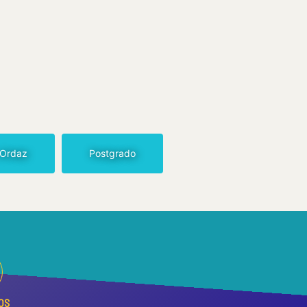
 Ordaz
Postgrado
OS