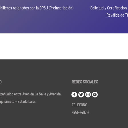
hilleres Asignados por la OPSU (Preinscripción)
Solicitud y Certificaci
Reválida de T
O
REDES SOCIALES
pahuaico entre Avenida La Salle y Avenida
rquisimeto – Estado Lara.
TELEFONO
+251-4411714