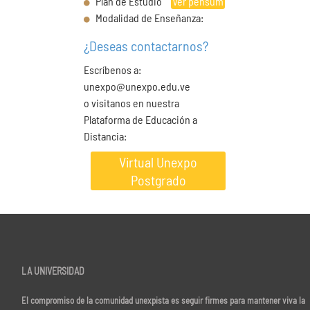
Plan de Estudio
Ver pensum
Modalidad de Enseñanza:
¿Deseas contactarnos?
Escríbenos a:
unexpo@unexpo.edu.ve
o visitanos en nuestra
Plataforma de Educación a
Distancia:
Virtual Unexpo
Postgrado
LA UNIVERSIDAD
El compromiso de la comunidad unexpista es seguir firmes para mantener viva la