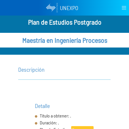
UNEXPO
Plan de Estudios Postgrado
Maestría en Ingeniería Procesos
Descripción
Detalle
Título a obtener: .
Duración: .