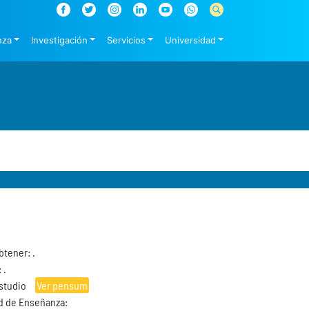
nza
Investigación
Servicios
Universidad
btener: .
 .
Estudio
Ver pensum
d de Enseñanza: