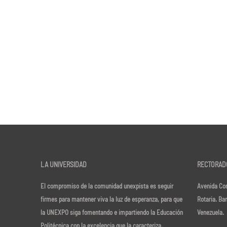
LA UNIVERSIDAD
RECTORAD
El compromiso de la comunidad unexpista es seguir
Avenida Cor
firmes para mantener viva la luz de esperanza, para que
Rotaria. Ba
la UNEXPO siga fomentando e impartiendo la Educación
Venezuela.
Politécnica con la excelencia que la caracteriza.