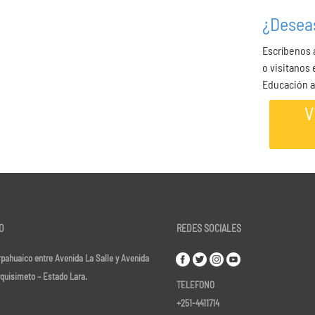
¿Desea
Escríbenos
o visitanos
Educación a
V
O
REDES SOCIALES
pahuaico entre Avenida La Salle y Avenida
rquisimeto – Estado Lara.
TELEFONO
+251-4411714