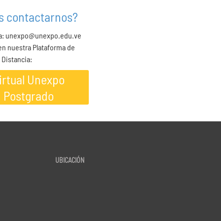
s contactarnos?
 a: unexpo@unexpo.edu.ve
 en nuestra Plataforma de
 Distancia:
irtual Unexpo
Postgrado
UBICACIÓN