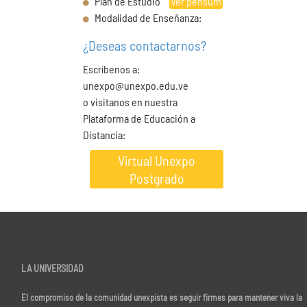
Plan de Estudio
Ver pensum
Modalidad de Enseñanza:
¿Deseas contactarnos?
Escríbenos a:
unexpo@unexpo.edu.ve
o visitanos en nuestra
Plataforma de Educación a
Distancia:
Virtual Unexpo
Postgrado
LA UNIVERSIDAD
El compromiso de la comunidad unexpista es seguir firmes para mantener viva la