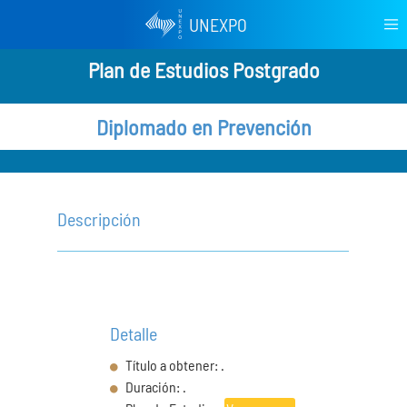
UNEXPO
Plan de Estudios Postgrado
Diplomado en Prevención
Descripción
Detalle
Título a obtener: .
Duración: .