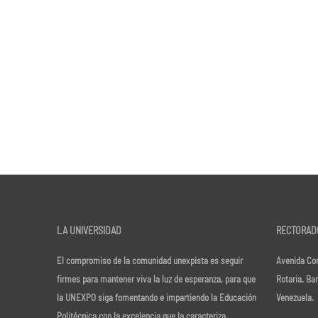
LA UNIVERSIDAD
RECTORAD
El compromiso de la comunidad unexpista es seguir
Avenida Cor
firmes para mantener viva la luz de esperanza, para que
Rotaria. Ba
la UNEXPO siga fomentando e impartiendo la Educación
Venezuela.
Politécnica con la excelencia que la caracteriza.