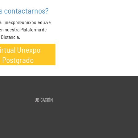
s contactarnos?
 a: unexpo@unexpo.edu.ve
 en nuestra Plataforma de
 Distancia:
irtual Unexpo
Postgrado
UBICACIÓN