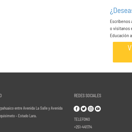
¿Desea
Escríbenos
o visitanos
Educación a
V
O
REDES SOCIALES
pahuaico entre Avenida La Salle y Avenida
rquisimeto – Estado Lara.
TELEFONO
+251-4411714