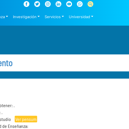
nza
Investigación
Servicios
Universidad
ento
btener: .
 .
Estudio
Ver pensum
d de Enseñanza: