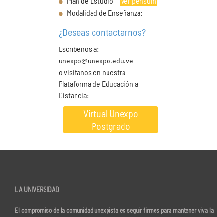
Plan de Estudio
Ver pensum
Modalidad de Enseñanza:
¿Deseas contactarnos?
Escríbenos a:
unexpo@unexpo.edu.ve
o visitanos en nuestra
Plataforma de Educación a
Distancia:
Virtual Unexpo
Postgrado
LA UNIVERSIDAD
El compromiso de la comunidad unexpista es seguir firmes para mantener viva la