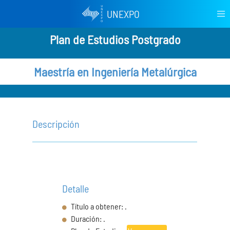
UNEXPO
Plan de Estudios Postgrado
Maestría en Ingeniería Metalúrgica
Descripción
Detalle
Título a obtener: .
Duración: .