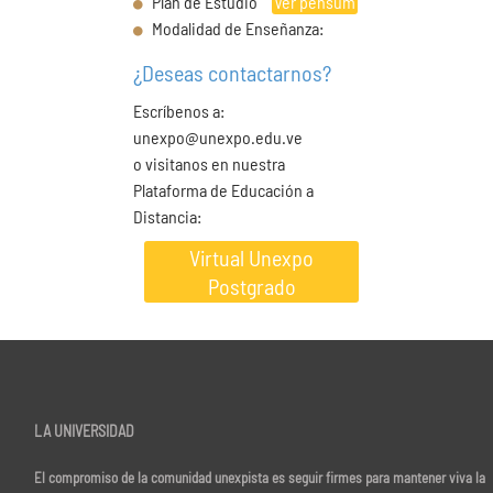
Plan de Estudio
Ver pensum
Modalidad de Enseñanza:
¿Deseas contactarnos?
Escríbenos a:
unexpo@unexpo.edu.ve
o visitanos en nuestra
Plataforma de Educación a
Distancia:
Virtual Unexpo
Postgrado
LA UNIVERSIDAD
El compromiso de la comunidad unexpista es seguir firmes para mantener viva la